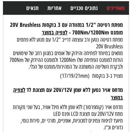
מאפיינים
נתונים טכניים
אחריות
תנאים
מפתח רטיטה "1/2 במזוודה עם 3 בוקסות 20V Brushless
מומנט 700Nm/1200Nm -
ל
צפיה במוצר
מפתח רטיטה נטען ורב עוצמה דרייב "1/2 עם מנוע ללא פחמים
20V Brushless
מתאים במיוחד לפתיחה והידוק של אומים במגוון רחב של שימושים
הודות למומנט הפתיחה שלו 1200Nm ולמומנט ההידוק של 700Nm
ולבקרת השליטה המשתנה על המהירות/מומנט של הכלי.
מצויד ב-3 בוקסות (17/19/21mm)
מדחס אויר נטען ללא שמן 20V/12V עם תצוגת לד
לצפיה
במוצר
מדחס אויר (קומפרסור) ללא שמן וללא מיכל אוויר, בעל שני מקורות
מתח 20V/12V עם תצוגת LCD ופנס LED
מיועד לניפוח צמיגים למכוניות, אופניים, מזרני ים, סירות גומי,
כדורים וכ"ו.