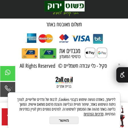
שאלות ותשובות
מדיניות פרטיות
תשלום מאובטח באתר
✕
סקיל - כלי עבודה חשמליים © All Rights Reserved
בניית אתרים
לידיעתך, באתרנו נעשה שימוש בקבצי Cookies, לרבות של צדדים שלישיים, לצורך
ניתוח השימוש באתר, שיפור חוויית הגלישה והצגת פרסום מותאם אישית. המשך
ערכת חילוץ - חובה בכל רכב מפתח רטיטה
גלישה באתר מהווה את הסכמתך לשימוש זה. לפרטים נוספים ניתן לעיין במדיניות
הפרטיות.
מדיניות הפרטיות
"1/2 700/1200 במזוודה + בוקסות +
הוסף לסל
מאשר
מחיר:
1,690
₪
מדחס + תיק + תאורה לד + סוללה 4.0Ah