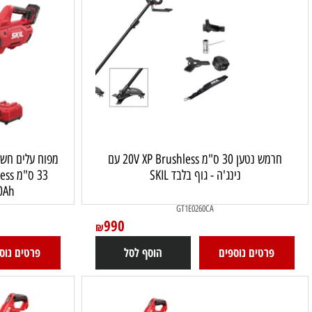
חרמש נטען 30 ס"מ 20V XP Brushless עם
נינג'ה - גוף בלבד SKIL
4.0Ah + שני מטענים SKIL
0250
GT1E0260CA
990
₪
רטים נוספים
הוסף לסל
פרטים נוספים