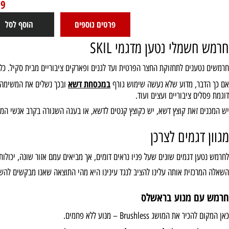
חרמש טלסקופי מתכוונן מלא 25 ס"מ Brushless
20V חשמלי נטען מתנה סוללה 2.0Ah + מטען
SKIL
GT1E0231CA
499
₪
פרטים נוספים
הוסף לסל
מלי נטען מדגמי SKIL
נים לתחזוקת החצר הפרטית ועד לגנים ופארקים ציבוריים מבית סקיל. כלי גינון 
במכסחת דשא
ר, מדוע שלא נעשה שימוש גורף
ובכך נשלים את המשימה? ובכן, כ
ם ציבוריים ועצים ועוד.
 זאת קוצץ דשא, יש כקוצץ קנטים לדשא, או בעגה השגורה בקרב אנשי המקצוע ה
דגמים לצרכן
 דגמים שונים שעל פניו נראים דומים, אך מביאים עמם אזור שונה, יכולות חיתוך
כזית אותה עלינו להציב לנגד עינינו היא מהי התוצאה שאנו מבקשים להשיג? ומ