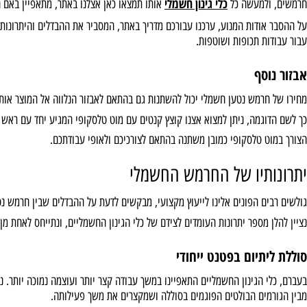
ם מנוע בראשלס
 המושג Brushless – מנוע ללא פחמים.
כלי גינון חשמלי
ולמעשה כל
אותו תמצאו כאן אצלנו באתר, מתאפיין באם הוא כולל
מנועי ess
אודות המנוע, ערכנו עבורכם מדריך באתר, המסביר את ההבדלים והיתרונות של
ות תכופות ושוטפות.
וסף
חרמש נטען חשמלי יכול להשתנות גם בהתאם לאבזור הנלווה אל המוצר אותו אתם 
וגמה, ניתן למצוא אצנו קוצץ קנטים עם מוט טלסקופי המגיע יחד עם ראש מתכוונן
ט טלסקופי כמובן משתנה בהתאם לצורכיכם ולאופי עבודתכם.
תיו של החרמש החשמלי
ם הפונים אלינו לייעוץ מקצועי, מבקשים לדעת על ההבדלים שבין חרמש נטען לבין