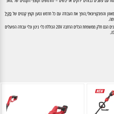
מדובר בניקוי שטח עם עשבים גבוהים ירוקים או יבשים – לחרמשים וקוצצי הקנטים של SKIL
ן והפונקציונאלי,הופך את העבודה עם כל חרמש נטען וקצץ קנטים של
סקיל
הסוללות והמטענים הנם חלק ממשפחת הכלים הרחבה 20V הכוללת כלי גינון וכלי עבודה הפועלים