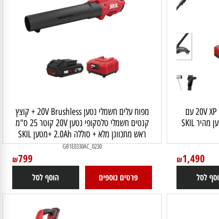
חרמש נטען 30 ס"מ 20V XP Brushless עם
מפוח עלים חשמלי נטען 20V Brushless + קוצץ
קנטים חשמלי טלסקופי נטען 20V קוטר 25 ס"מ
ראש מתכוונן מלא + סוללה 2.0Ah +מטען SKIL
GB1E0330AC_0230
799
1,490
₪
₪
 לסל
פרטים נוספים
הוסף לסל