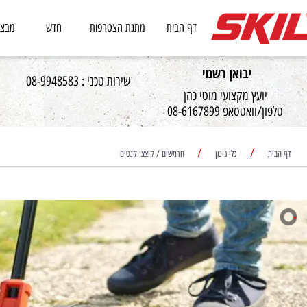
דף הבית
מתנת הצטרפות
חדש
מבצעים
יבואן רשמי
שירות טכני : 08-9948583
יועץ מקצועי מוטי כהן
וואטסאפ 08-6167899
/
/
כלי גינון
חרמשים / קוצצי קנטים