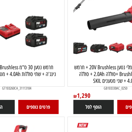
מפוח עלים חשמלי נטען 20V Brushless + חרמש
33 ס"מ Brushless +סוללה 2.0Ah + סוללה
נינג'ה + שתי סוללות 4.0Ah + מטען מהיר SKIL
GT1E0260CA_31113104
GB1E0330AC_
1,290
₪
הוסף לסל
פרטים נוספים
הוסף