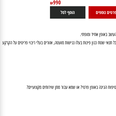
חרמש/ קוצץ קנטים 33 ס"מ חשמלי נטען 20V
סוללה 4.0Ah + מטען SKIL
GT1E0250CAB
990
₪
ם נוספים
הוסף לסל
ב באופן אחיד ומופתי.
נאי שטח כגון פינות בעלו נגישות מועטה, אזורים בעלי ריבוי פריטים על הקרקע
ח הגינה באופן פרטי? או שמא עבור מתן שירותים מקצועיים?