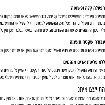
 מספר יתרונות העומדים לצידם של כלי הגינון החשמליים, ונתייחס לאחת מן השאלו
תיום בפטנט ייחודי
מים הבולטים הפוגמים בסוללה ושמקצרים את משך פעילותה.
קלה ופשוטה
מליים מתאפיינים במשקל קל יותר, דבר המאפשר לשאת אותם ממקום למקום.
תם חשמליים, הרי שכל שעל המשתמש לעשות, הוא להפעיל את החרמש במתג ההפ
ן החשמליים על סוגיהם השונים, מצריכים תחזוקה בסיסית בלבד, שכן אין כל צורך
קטה ונעימה
ענים מבוססים על מנוע חשמלי שקט, דבר אשר הופך את עבודת הגינון לנעימה הר
טת אדים מזהמים
ש החשמלי הנטען איננו מבוסס על בערת דלקים, הרי שאין כל מזהמים החושפים