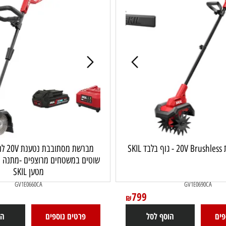
מברשת מסתובבת
מטען SKIL
GV1E0660CA
GV1E0690