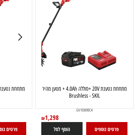
מתחחת נטענת 20V Brushless - גוף בלבד SKIL
מתחחת נטענת 20V +סוללה 4.0Ah + מטען מהיר
Brushless - SKIL
CA
GV1E0690CA