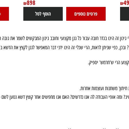
גוזם גדר חיה חשמלי נטען 20V Brushless אורך
להבים 45 ס"מ + קוצץ קנטים חשמלי טלסקופי
Brushless + 
נטען 20V + סוללה 2.0Ah +מטען SKIL
GH1E0438CA_0230
898
₪
פרטים נוספים
הוסף לסל
פרטי
זה הינו בגדר חובה עבור כל גנן מקצועי וחובב גינון המבקשים לשמר את גובה העש
פי שניתן לראות, הרי שכלי זה הינו ידני דבר המאפשר לגנן לקצץ את הדשא בכל ת
רי ש'חרמש' יספיק.
 משתנות ועוצמות אחרות.
ה אופי העבודה לה אנו נדרשים? האם אנו מחפשים אחר קוצץ דשא נטען לשם טיפו