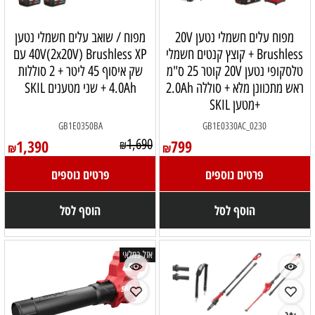
מפוח עלים חשמלי נטען 20V
מפוח / שואב עלים חשמלי נטען
Brushless + קוצץ קנטים חשמלי
40V(2x20V) Brushless XP עם
טלסקופי נטען 20V קוטר 25 ס"מ
שק איסוף 45 ליטר + 2 סוללות
ראש מתכוונן מלא + סוללה 2.0Ah
4.0Ah + שני מטענים SKIL
+מטען SKIL
GB1E0350BA
GB1E0330AC_0230
1,390
1,690
799
₪
₪
₪
פרטים נוספים
פרטים נוספים
הוסף לסל
הוסף לסל
אזל במלאי