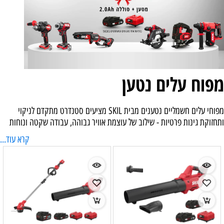
מפוח עלים נטען
מפוחי עלים חשמליים נטענים מבית SKIL מציעים סטנדרט מתקדם לניקוי
ותחזוקת גינות פרטיות - שילוב של עוצמת אוויר גבוהה, עבודה שקטה ונוחות
שימוש ללא כבל וללא דלק. מנוע Brushless ללא פחמים, סוללת ליתיום מתקדמת
קרא עוד...
ותכנון נוח לעבודה מאפשרים לרכז במהירות עלים, אבק ולכלוך קל משבילים,
חצרות, מרפסות ואזורים חיצוניים סביב הבית.
מערכת הסוללות של SKIL מאפשרת עבודה חכמה וגמישה יותר עם מפוחים
נטענים וכלי גינון נוספים, כך שניתן לעבור בנוחות בין משימות שונות בגינה -
מניקוי עלים ועד המשך עבודה עם מכסחת דשא, חרמש או כלי גינון תואם אחר.