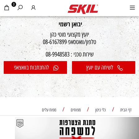
0
יבואן רשמי
יועץ מקצועי מוטי כהן
טלפון/וואטסאפ 08-6167899
שירות טכני : 08-9948583
לשיחה עם יועץ
להתכתבות בוואצאפ
/
/
/
דף הבית
כלי גינון
מפוחים
מפוח עלים