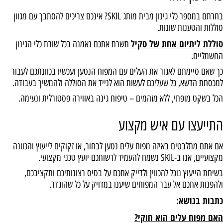
בחרתם במספר כלי גינון מבית מותג SKIL? אינכם צריכים להסתבך עם מגוון
סוללות והטענות שונות.
סוללת ליתיום אחת של סקיל
תשרת אתכם נאמנה בכל שורת כלי הגינון
החשמליים.
כך שאם סיימתם לאגור את העלים עם המפוח הנטען ועכשיו בכוונתכם לעבור
למכסחת הדשא, כל שעליכם לעשות הוא לנייד את הסוללה ולהמשיך בעבודה.
הכל בשקט מופתי, ללא מזהמים – טיפוח גינה באווירה פסטורלית ונעימה.
התייעצו עם איש מקצוע
אם אתם מתלבטים באיזה מפוח עלים נטען לבחור, או זקוקים לייעוץ והכוונה
מקצועיים, אנו ב-SKIL נשמח להעמיד לרשותכם יועץ טכני מקצועי.
בשיחת הייעוץ נוכל להכווין ולדייק אתכם על בסיס רצונותיכם ותקציבכם,
ולהפנות אתכם אל עבר המפוחים שיענו במדויק על כל שהוגדר.
כתבות בנושא:
האם מפוח עלים הוא חוקי?