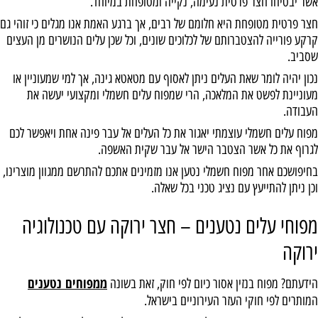
אשר יבטיחו חצר פרטית נעימה, נקייה ומטופחת במיוחד.
חצר פרטית מטופחת היא חלומם של רבים, אך ברגע האמת אנו מגלים כי זוהי גם
קרקע פורייה להצטברותם של לכלוכים שונים, וכל שכן עלים הנושרים מן העצים
שסביב.
נכון יהיה לומר שאת העלים ניתן לאסוף עם מטאטא גינה, אך למי שמעוניין או
מעוניינת לפשט את המלאכה, הרי שמפוח עלים חשמלי ומקצועי יעשה את
העבודה.
מפוח עלים חשמלי עוצמתי יאגור את כל העלים אל עבר פינה אחת ויאפשר לכם
לגרוף את כל אשר הצטבר הישר אל עבר שקית האשפה.
בחיפושכם אחר מפוח חשמלי נטען אנו מזמינים אתכם להתרשם ממגוון מוצרינו,
וכן ניתן להתייעץ עם נציג טכני בכל שאלה.
מפוחי עלים נטענים – חצר ירוקה עם טכנולוגיה
ירוקה
ממפוחים נטענים
הידעתם? מפוח בנזין אסור כיום לפי חוק, זאת בשונה
המותרים לפי חוקי העזר העירוניים בישראל.