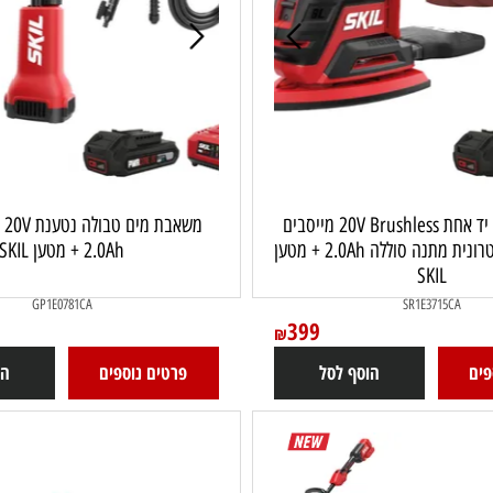
מלטשת מולטי יד אחת 20V Brushless מייסבים
משאבת מים ט
מוגני אבק אלקטרונית מתנה סוללה 2.0Ah + מטען
2.0Ah + מטען SKIL
SKIL
GP1E0781CA
SR1E3715
399
₪
הוסף לסל
פרטים נוספים
הוסף