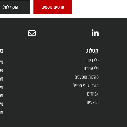
סוללות 2.0Ah + מטען SKIL
SD1E3285JA
949
₪
פרטים נוספים
הוסף לסל
קטלוג
כלי עבו
כלי גינון
מקדחות /
כלי עבודה
פטישונים
סוללות ומטענים
מברגות 
מוצרי לייף סטייל
משחזות
אביזרים
מסורים