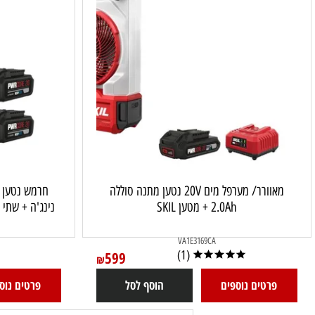
מאוורר/ מערפל מים 20V נטען מתנה סוללה
2.0Ah + מטען SKIL
נינג'ה + שתי סוללות 4.0Ah + מטען מהיר IL
113104
VA1E3169CA
599
(1)
₪