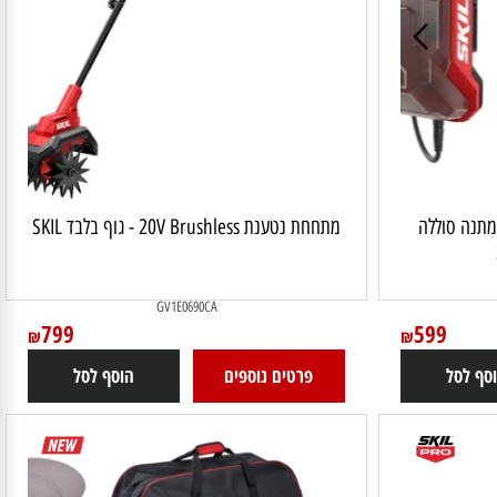
בולה נטענת 20V מתנה סוללה
מתחחת נטענת 20V Brushless - גוף בלבד SKIL
GV1E0690CA
599
799
₪
₪
 לסל
פרטים נוספים
הוסף לסל