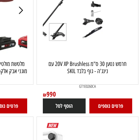
חרמש נטען 30 ס"מ 20V XP Brushless עם
נינג'ה - גוף בלבד SKIL
CA
GT1E0260CA
990
₪
פרטים נוספים
רטים נוספים
הוסף לסל