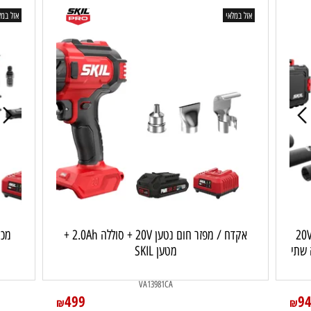
פרטים נוספים
הוסף
הוסף לסל
אזל במלאי
אזל במלאי
אקדח / מפזר חום נטען 20V + סוללה 2.0Ah +
מ
מטען SKIL