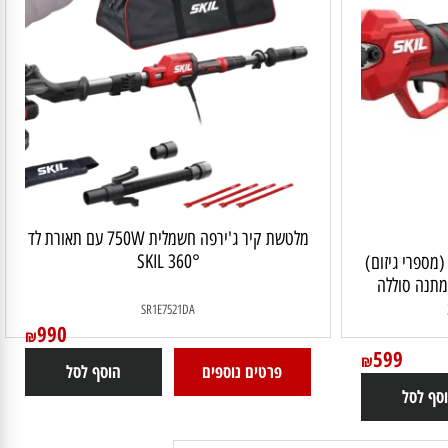
מלטשת קיר ג'ירפה חשמלית 750W עם תאורת לד
360° SKIL
ת XP 20V Brushless (מספרי גיזום)
ר 28 מ"מ מתנה סוללה
SR1E7521DA
990
₪
599
₪
פרטים נוספים
הוסף לסל