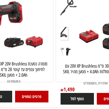
מזמרה נטענ
חרמש נטען 30 ס"מ 20V XP Brushless עם
לחיתוך ענפים עד קוט
SK
2.0Ah + מטען SKIL
GV1E0620CA
GT1E0260CA_31
1,490
₪