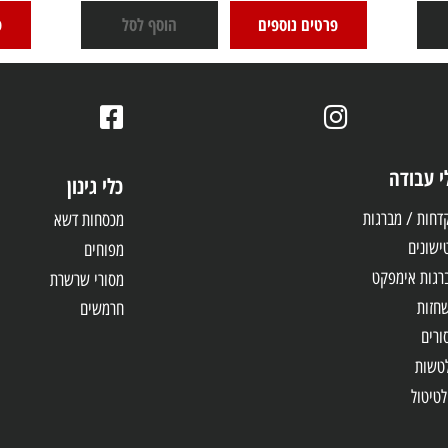
VA13981CA
499
₪
פרטי
פרטים נוספים
הוסף לסל
דה
כלי גינון
 מברגות
מכסחות דשא
מפוחים
אימפקט
מסורי שרשרת
חרמשים