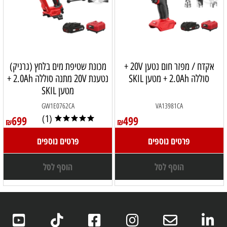
אקדח / מפזר חום נטען 20V +
מכונת שטיפת מים בלחץ (גרניק)
סוללה 2.0Ah + מטען SKIL
נטענת 20V מתנה סוללה 2.0Ah +
מטען SKIL
GW1E0762CA
VA13981CA
699
(1)
499
₪
₪
פרטים נוספים
פרטים נוספים
הוסף לסל
הוסף לסל