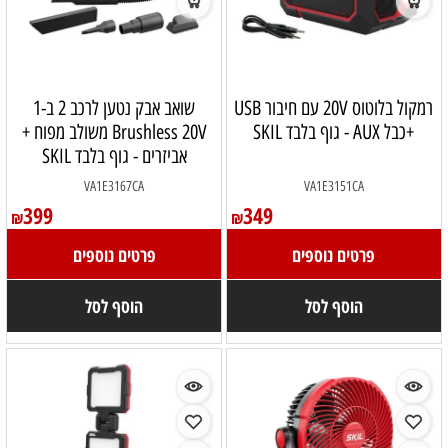
רמקול בלוטוס 20V עם חיבור USB
שואב אבק נטען לרכב 2 ב-1
+כבל AUX - גוף בלבד SKIL
Brushless 20V משולב מפוח +
אביזרים - גוף בלבד SKIL
VA1E3167CA
VA1E3151CA
399
349
₪
₪
פרטים נוספים
פרטים נוספים
הוסף לסל
הוסף לסל