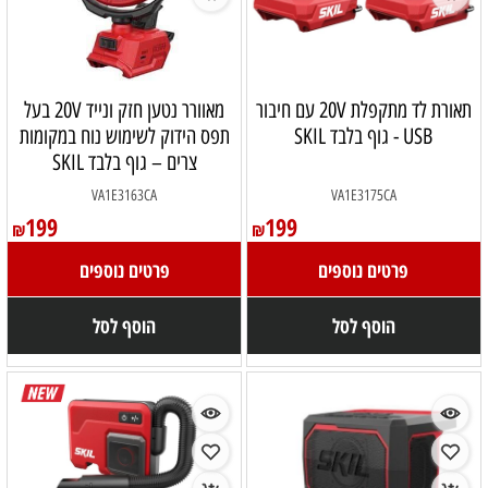
תאורת לד מתקפלת 20V עם חיבור
מאוורר נטען חזק ונייד 20V בעל
USB - גוף בלבד SKIL
תפס הידוק לשימוש נוח במקומות
צרים – גוף בלבד SKIL
VA1E3163CA
VA1E3175CA
199
199
₪
₪
פרטים נוספים
פרטים נוספים
הוסף לסל
הוסף לסל