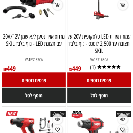
עמוד תאורת LED טלסקופית 20V על
מדחס אויר נטען ללא שמן 20V/12V
חצובה עד 2,500 לומנס - גוף בלבד
עם תצוגת LED - גוף בלבד SKIL
SKIL
VA1E3153CA
VA1E3165CA
449
449
(1)
₪
₪
פרטים נוספים
פרטים נוספים
הוסף לסל
הוסף לסל
אזל במלאי
אזל במלאי