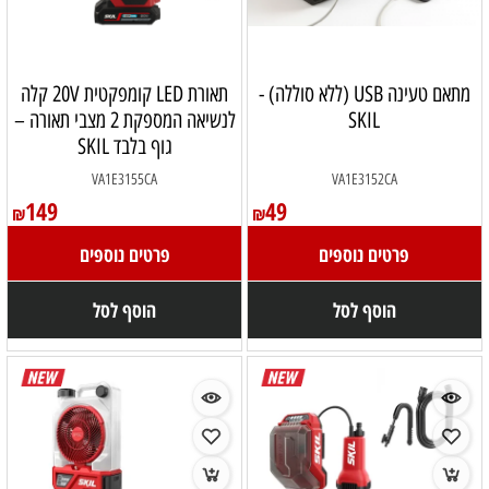
מתאם טעינה USB (ללא סוללה) -
תאורת LED קומפקטית 20V קלה
SKIL
לנשיאה המספקת 2 מצבי תאורה –
גוף בלבד SKIL
VA1E3155CA
VA1E3152CA
149
49
₪
₪
פרטים נוספים
פרטים נוספים
הוסף לסל
הוסף לסל