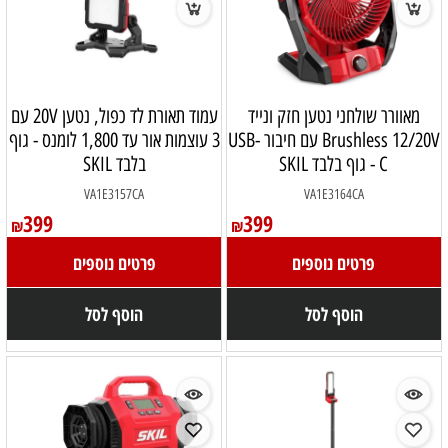
מאוורר שולחני נטען חזק ונייד
עמוד תאורת לד כפול, נטען 20V עם
Brushless 12/20V עם חיבור USB-
3 עוצמות אור עד 1,800 לומנס - גוף
C - גוף בלבד SKIL
בלבד SKIL
VA1E3157CA
VA1E3164CA
399
399
₪
₪
פרטים נוספים
פרטים נוספים
הוסף לסל
הוסף לסל