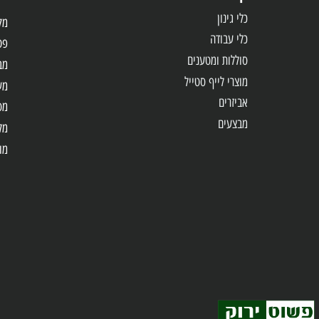
קטלוג
כלי עבו
כלי גינון
מקדחות /
כלי עבודה
פטישונים
סוללות ומטענים
מברגות 
מוצרי לייף סטייל
משחזות
אביזרים
מסורים
מבצעים
מלטשות
מולטיטול