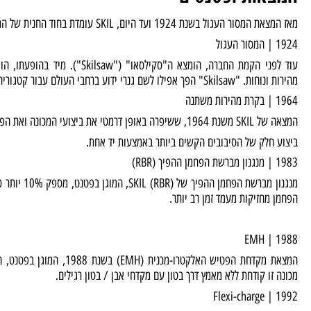
אות ופטנטים
ל בשנת 1924 ועד היום, SKIL עומדת בחוד החנית של המצאות ופטנטים רלוונטיים וחדשניים.
עוד לפני הקמת החברה, הומצא ה"סקילסאו" ("Skilsaw
נרי ידוע ברחבי העולם עבור קטגוריה חדשה לגמרי של כלי יד חשמליים.
מטי את ביצועי המכונה ואת הפעלתה.
חלק של הסיבובים הקשים ביותר באמצעות יד אחת.
מנגנון מברשת הפחמן ההפיך של RBR
מחזיקות מעמד זמן רב יותר.