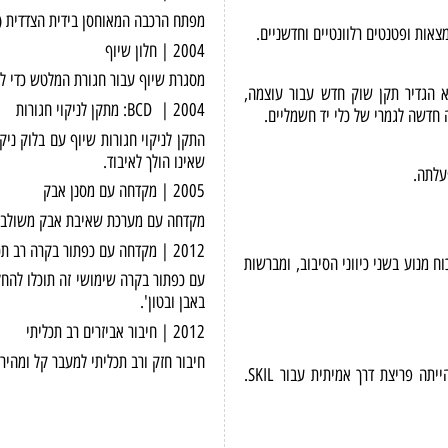
2004 | משחזת זווית עם מפתח הרכבה
מפתח הרכבה המאוחסן בידית הצדדית (פני
2004 | חלון שיוף
מסגרת שיוף עבור חגורת המלטש כדי להב
"). מיד בהופעתו, הוא הגדיר תקן שוק חדש עבור עוצמה,
2004 | BCD: מתקן לניקוי חגורות
התקן לניקוי חגורות שיוף עם בלוק ניקוי מ
שאינו הולך לאיבוד.
2005 | מקדחה עם מסנן אבק
מקדחה עם מערכת שאיבת אבק משולבת. ק
2012 | מקדחה עם כפתור בקרה רב תכליתי
SKIL (), המוגן בפטנט, מספק 10% יותר כוח מנוע בשני כיווני הסיבוב, ומברשות
עם כפתור בקרה שימושי זה תוכלו להחליף 
באבן ובטון'.
2012 | חיבור אביזרים רב תכליתי
חיבור חזק ורב תכליתי למעבר קל ומהיר בי
המצאת מקדחת הפטיש האלקטרו-מכנית (EMH) בשנת 1988, המוגן בפטנט, הייתה פריצת דרך אמיתית עבור SKIL.