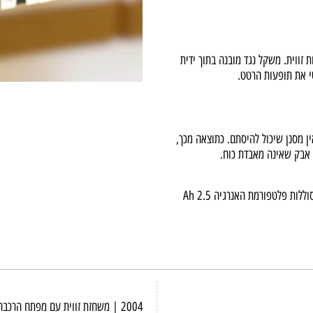
180, המאירה את קו החיתוך ללא צללים עם קרן אור רחבה.
חזות זווית. משקל נגד מובנה בתוך ידית
 תופעות הרטט.
אין מסנן שיכול להיסתם. כתוצאה מכך,
שאינה מאבדת כוח.
חזור מהר לעבודה. למטען המהיר "רפיד" (Rapid) לוקח רק 10 דקות להטעין את סוללות פלטפורמת האנרגיה Ah 2.5