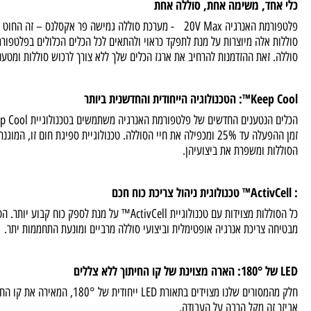
חד, משימה אחת, סוללה אחת
פלטפורמת האנרגיה 20V Max - מערכת סוללה גמישה פר אקסלנס – זה החו
 אלה מיוצרות על מנת לתפקד כראוי ולהתאים לכל הכלים הכלולים בפלטפורמת האנר
 זאת ההזדמנות להרחיב את ארגז הכלים שלך ללא צורך לרכוש סוללות ומטענים מיות
ייחודית והחדשנית ביותר
הכלים הנ
זמן ההפעלה עד 25% ומכפילה את חיי הסוללה. טכנולוגיית ספיגת חום זו, המוגנ
ת ומשפרת את ביצועיהן.
כל הסוללות מצוידות עם טכנולוגיית ActivCell™ על מנת לספק כוח קבוע
 צריכת אנרגיה אופטימלית וביצועי סוללה מרביים ומונעת התחממות יתר.