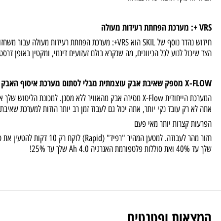
חלק מהמסורים שלנו מצוידים בתאורת LED ייחודית של °
זה מקל הרבה על העבודה.
חידוש נהדר נוסף של SKIL הוא VRS+: מערכת הפחתת רעידות מעולה עבור מש
כול לנוע לכל הכיוונים, מה שנקרא בולם זעזועים דינמי, ומקטין באופן דרסטי את
תום מערכת איסוף האבק
המערכת הייחודית X-Flow מסירה אבק מהאוויר ללא מסנן. למכונת הליטוש שלך 
 רק עובד נקי יותר, אתה יכול גם לעבוד זמן רב יותר הודות למערכת שאיבת אבק 
 קצרות יותר מאי פעם
 שלך עד 25%!