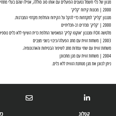
זו קודחת ללא מאמץ דרך בטון עם מקדחי אבן / בטון רגילים.
של כלי חשמל נטענים הפועלים עם אותו סוג סוללה, אפילו שהם בעלי מתחים שונים
 'קליק' למקדחות כדי להקל על הקידוח והחלפת מקדחי המברגות.
לא כלים נוספים.
זווית עם שתי עמדות מתג לשיפור הבטיחות והארגונומיה.
וונן את מגן מטחנת הזווית ללא כלים.