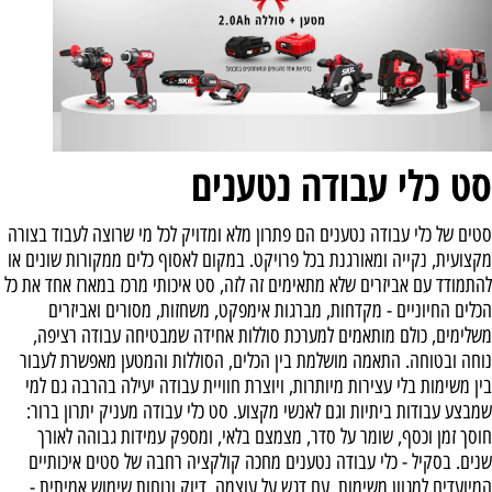
סט כלי עבודה נטענים
סטים של כלי עבודה נטענים הם פתרון מלא ומדויק לכל מי שרוצה לעבוד בצורה
מקצועית, נקייה ומאורגנת בכל פרויקט. במקום לאסוף כלים ממקורות שונים או
להתמודד עם אביזרים שלא מתאימים זה לזה, סט איכותי מרכז במארז אחד את כל
הכלים החיוניים - מקדחות, מברגות אימפקט, משחזות, מסורים ואביזרים
משלימים, כולם מותאמים למערכת סוללות אחידה שמבטיחה עבודה רציפה,
נוחה ובטוחה. התאמה מושלמת בין הכלים, הסוללות והמטען מאפשרת לעבור
בין משימות בלי עצירות מיותרות, ויוצרת חוויית עבודה יעילה בהרבה גם למי
שמבצע עבודות ביתיות וגם לאנשי מקצוע. סט כלי עבודה מעניק יתרון ברור:
חוסך זמן וכסף, שומר על סדר, מצמצם בלאי, ומספק עמידות גבוהה לאורך
שנים. בסקיל - כלי עבודה נטענים מחכה קולקציה רחבה של סטים איכותיים
המיועדים למגוון משימות, עם דגש על עוצמה, דיוק ונוחות שימוש אמיתית -