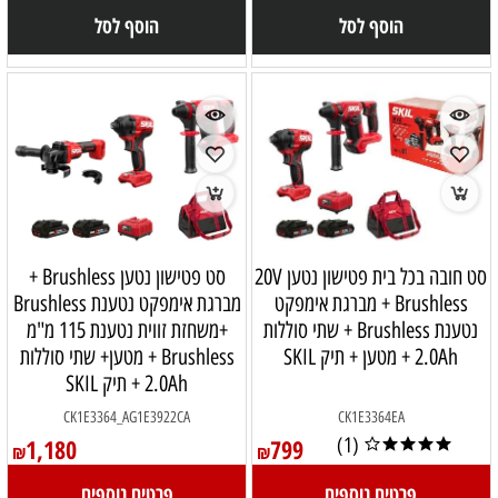
הוסף לסל
הוסף לסל
סט חובה בכל בית פטישון נטען 20V
סט פטישון נטען Brushless +
Brushless + מברגת אימפקט
מברגת אימפקט נטענת Brushless
נטענת Brushless + שתי סוללות
+משחזת זווית נטענת 115 מ"מ
2.0Ah + מטען + תיק SKIL
Brushless + מטען+ שתי סוללות
2.0Ah + תיק SKIL
CK1E3364_AG1E3922CA
CK1E3364EA
1,180
799
(1)
₪
₪
פרטים נוספים
פרטים נוספים