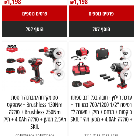
1,198
1,198
₪
₪
פרטים נוספים
פרטים נוספים
הוסף לסל
הוסף לסל
ערכת חילוץ - חובה בכל רכב מפתח
סט מקדחה/מברגה רוטטת
רטיטה "1/2 700/1200 במזוודה +
Brushless 130Nm + אימפקט
בוקסות + מדחס + תיק + תאורה לד
Brushless 250Nm + סוללה
+ סוללה 4.0Ah + מטען מהיר SKIL
2.5Ah מטען + סוללה 4.0Ah + תיק
SKIL
CD1E3085CA_SD1E3225CA
3285_3153_3155_3111