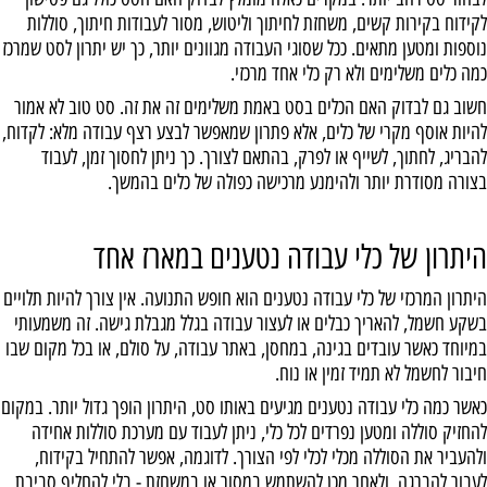
לקידוח בקירות קשים, משחזת לחיתוך וליטוש, מסור לעבודות חיתוך, סוללות
נוספות ומטען מתאים. ככל שסוגי העבודה מגוונים יותר, כך יש יתרון לסט שמרכז
כמה כלים משלימים ולא רק כלי אחד מרכזי.
חשוב גם לבדוק האם הכלים בסט באמת משלימים זה את זה. סט טוב לא אמור
להיות אוסף מקרי של כלים, אלא פתרון שמאפשר לבצע רצף עבודה מלא: לקדוח,
להבריג, לחתוך, לשייף או לפרק, בהתאם לצורך. כך ניתן לחסוך זמן, לעבוד
בצורה מסודרת יותר ולהימנע מרכישה כפולה של כלים בהמשך.
היתרון של כלי עבודה נטענים במארז אחד
היתרון המרכזי של כלי עבודה נטענים הוא חופש התנועה. אין צורך להיות תלויים
בשקע חשמל, להאריך כבלים או לעצור עבודה בגלל מגבלת גישה. זה משמעותי
במיוחד כאשר עובדים בגינה, במחסן, באתר עבודה, על סולם, או בכל מקום שבו
חיבור לחשמל לא תמיד זמין או נוח.
כאשר כמה כלי עבודה נטענים מגיעים באותו סט, היתרון הופך גדול יותר. במקום
להחזיק סוללה ומטען נפרדים לכל כלי, ניתן לעבוד עם מערכת סוללות אחידה
ולהעביר את הסוללה מכלי לכלי לפי הצורך. לדוגמה, אפשר להתחיל בקידוח,
לעבור להברגה, ולאחר מכן להשתמש במסור או במשחזת - בלי להחליף סביבת