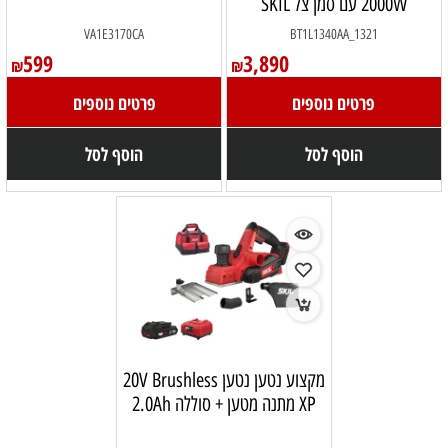
2000W עם סמן צל SKIL
VA1E3170CA
BT1L1340AA_1321
599
3,890
₪
₪
פרטים נוספים
פרטים נוספים
הוסף לסל
הוסף לסל
מקצוע נטען נטען 20V Brushless
XP מתנה מטען + סוללה 2.0Ah