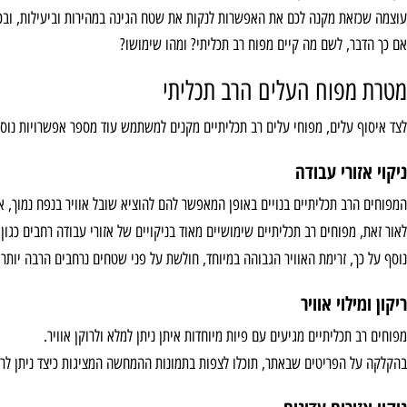
כשמו כן הוא, ומטרתו היא לנקות שטחי גינה מעלים. על-כן הוא מסוגל להוציא כמ
/שעה.
את מקנה לכם את האפשרות לנקות את שטח הגינה במהירות וביעילות, ובכך לאסוף
ר, לשם מה קיים מפוח רב תכליתי? ומהו שימושו?
פוח העלים הרב תכליתי
 עלים, מפוחי עלים רב תכליתיים מקנים למשתמש עוד מספר אפשרויות נוספות.
ורי עבודה
ב תכליתיים בנויים באופן המאפשר להם להוציא שובל אוויר בנפח נמוך, אך עם מה
מפוחים רב תכליתיים שימושיים מאוד בניקויים של אזורי עבודה רחבים כגון בית 
, זרימת האוויר הגבוהה במיוחד, חולשת על פני שטחים נרחבים הרבה יותר ובפרק ז
לוי אוויר
תכליתיים מגיעים עם פיות מיוחדות איתן ניתן למלא ולרוקן אוויר.