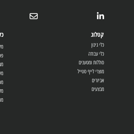
צות אנו מזמינים אתכם ליצור עמנו קשר טלפוני. היועצים הטכניים של SKIL ישמחו לסייע ולהכווין אל המוצרים שיענו במדויק על 
קטלוג
כלי עבו
כלי גינון
מקדחות /
כלי עבודה
פטישונים
סוללות ומטענים
מברגות 
מוצרי לייף סטייל
משחזות
אביזרים
מסורים
מבצעים
מלטשות
מולטיטול