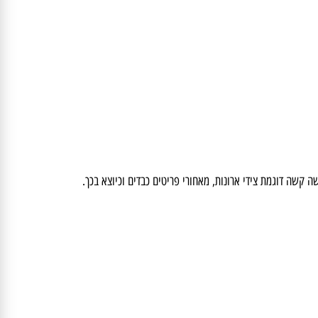
, למפוחי העלים מהירות אוויר מקסימלית של 160 קמ"ש ונפח אוויר
ה דוגמת צידי ארונות, מאחורי פריטים כבדים וכיוצא בכך.