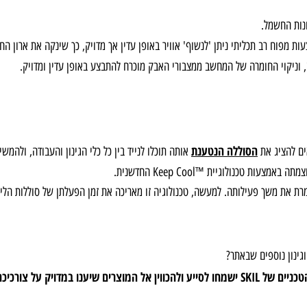
א בריכות גומי.
חשמל.
וח רב תכליתי ניתן 'לנשוף' אוויר באופן עדין אך מדויק, כך שינקה את ארון החשמ
י החומרה של המחשב ממצבורי האבק מוכרח להתבצע באופן עדין ומדויק.
הסוללה הנטענת
יג את
אותה תוכלו לנייד בין כל כלי הגינון והעבודה, ולהמשיך 
גיית ™Keep Cool החדשנית.
. למעשה, טכנולוגיה זו מאריכה את זמן הפעלתן של סוללות הליתיום הנטענות עד 25% ומכפילה
 נוספים שבאתר?