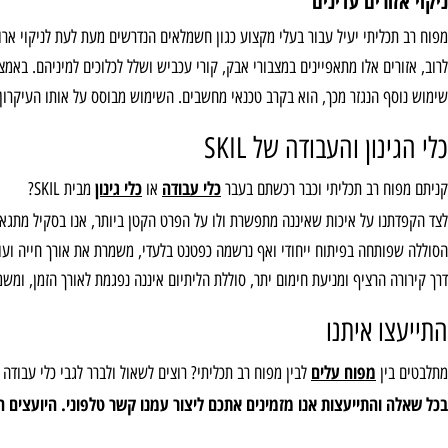
 הפריטים שבאתר, תוכלו לצפות בתמונות ההמחשה המציגות כיצד ניתן לרוקן ולמל
ורים עדינים
כליתי יעיל עבור בעלי מקצוע כגון חשמלאים הנדרשים מעת לעת לניקוי ארונות ה
ים אלו מתאפיינים במצבורי אבק, קורי עכביש ושלל לכלוכים למיניהם. באמצעות מפ
ף הנגזר מכך, הוא בקרב טכנאי מחשבים. השימוש מבוסס על אותו העיקרון, וניקו
נון והעבודה של SKIL
כלי עבודה
כלי גינון
ח רב תכליתי וכבר רכשתם בעבר
או
מבית SKIL?
נו על איכות שאיננה מתפשרת ולו על הפרט הקטן ביותר, אנו בסקיל מתגאים להצ
חה בפיתוח ייחודי ואף נרשמה כפטנט בלעדי, משמרת את אורך חייה ועוצמתה באמצעות טכנולו
הרציף ומניעת חימום יתר, סוללת הליתיום איננה נפגמת לאורך הזמן, ומשמרת את משך פעילותה
ו איתנו
מפוח עלים
ין
לבין מפוח רב תכליתי? רוצים לשאול ולברר לגבי כלי עבודה וגינון