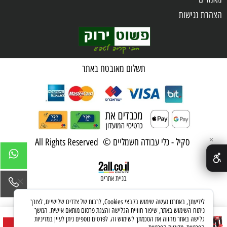
הצהרת נגישות
שאלות ותשובות
מדיניות פרטיות
תשלום מאובטח באתר
✕
סקיל - כלי עבודה חשמליים © All Rights Reserved
בניית אתרים
לידיעתך, באתרנו נעשה שימוש בקבצי Cookies, לרבות של צדדים שלישיים, לצורך
ניתוח השימוש באתר, שיפור חוויית הגלישה והצגת פרסום מותאם אישית. המשך
סט תחזוקה Brushless 20V פטישון נטען
גלישה באתר מהווה את הסכמתך לשימוש זה. לפרטים נוספים ניתן לעיין במדיניות