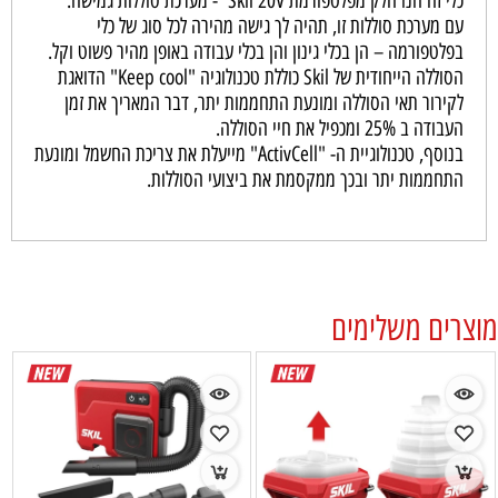
כלי זה הנו חלק מפלטפורמת Skil 20V - מערכת סוללות גמישה.
עם מערכת סוללות זו, תהיה לך גישה מהירה לכל סוג של כלי
בפלטפורמה – הן בכלי גינון והן בכלי עבודה באופן מהיר פשוט וקל.
הסוללה הייחודית של Skil כוללת טכנולוגיה "Keep cool" הדואגת
לקירור תאי הסוללה ומונעת התחממות יתר, דבר המאריך את זמן
העבודה ב 25% ומכפיל את חיי הסוללה.
בנוסף, טכנולוגיית ה- "ActivCell" מייעלת את צריכת החשמל ומונעת
התחממות יתר ובכך ממקסמת את ביצועי הסוללות.
מוצרים משלימים