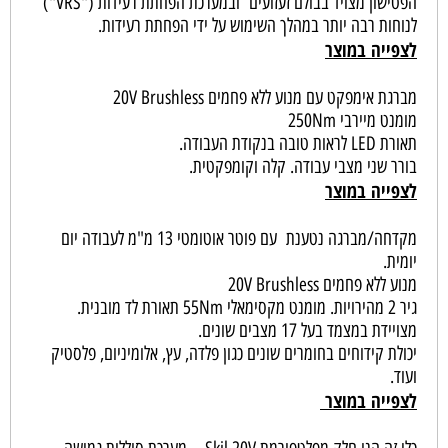
הפטישון מצויד בבולם זעזועים ובמערכת הפחתת רעידות ("VRS")
לנוחות רבה יותר במהלך השימוש על ידי הפחתת רעידות.
לצפייה במוצר
מברגת אימפקט עם מנוע ללא פחמים 20V Brushless
מומנט מיירבי 250Nm
תאורת LED לראות טובה בנקודת העבודה.
בורר שני מצבי עבודה. קלה וקומפקטית.
לצפייה במוצר
מקדחה/מברגה נטענת עם פוטר אוטומטי 13 מ"מ לעבודה יום
יומית.
מנוע ללא פחמים 20V Brushless
גיר 2 מהירויות. מומנט מקסימאלי 55Nm תאורת לד מובנית.
מצויידת במצמד בעל 17 מצבים שונים.
יכולת קידוחים בחומרים שונים כגון פלדה, עץ, אלומיניום, פלסטיק
ועוד.
לצפייה במוצר