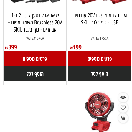
תאורת לד מתקפלת 20V עם חיבור
שואב אבק נטען לרכב 2 ב-1
USB - גוף בלבד SKIL
Brushless 20V משולב מפוח +
אביזרים - גוף בלבד SKIL
VA1E3167CA
VA1E3175CA
399
199
₪
₪
פרטים נוספים
פרטים נוספים
הוסף לסל
הוסף לסל