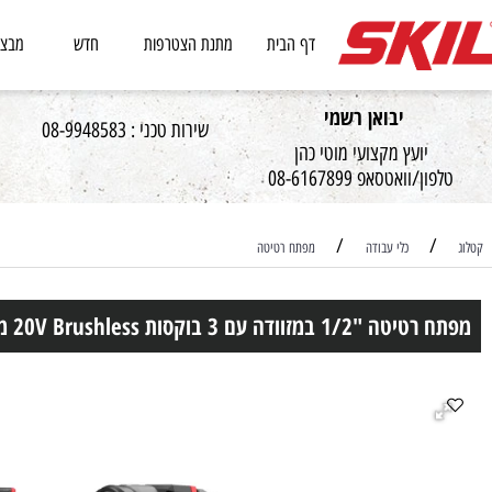
דף הבית
מתנת הצטרפות
חדש
מבצעים
יבואן רשמי
שירות טכני : 08-9948583
יועץ מקצועי מוטי כהן
וואטסאפ 08-6167899
/
כלי עבודה
מפתח רטיטה
ות 20V Brushless מומנט 700Nm/1200Nm מתנה שתי סוללות 2.0Ah + מטען SKIL