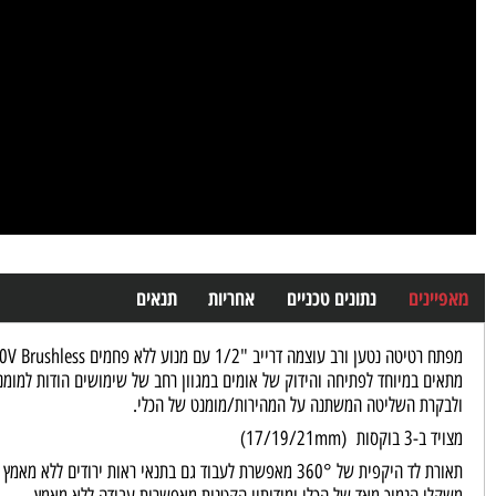
נים
נתונים טכניים
אחריות
תנאים
ה נטען ורב עוצמה דרייב "1/2 עם מנוע ללא פחמים 20V Brushless
במיוחד לפתיחה והידוק של אומים במגוון רחב של שימושים הודות למומנט הפתיחה שלו 1200Nm ולמומנט ההיד
רת השליטה המשתנה על המהירות/מומנט של הכלי.