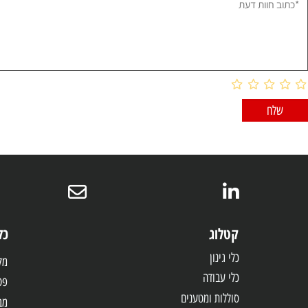
וות דעת
קטלוג
כלי עבו