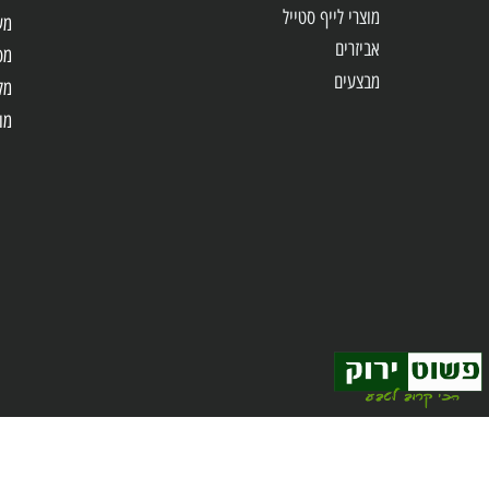
כלי גינון
מקדחות /
כלי עבודה
פטישונים
סוללות ומטענים
מברגות 
מוצרי לייף סטייל
משחזות
אביזרים
מסורים
מבצעים
מלטשות
מולטיטול