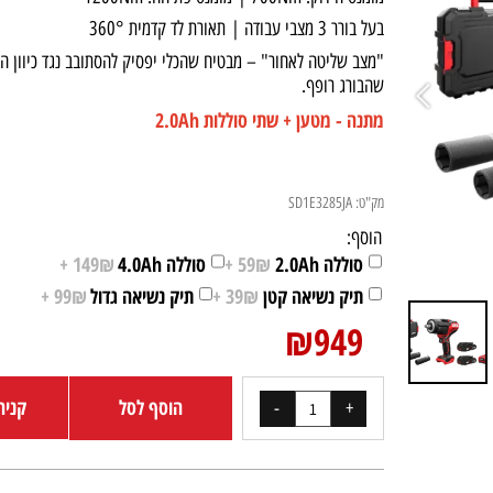
מומנט הידוק: 700Nm | מומנט פתיחה: 1200Nm
בעל בורר 3 מצבי עבודה | תאורת לד קדמית 360°
"מצב שליטה לאחור" – מבטיח שהכלי יפסיק להסתובב נגד כיוון השעו
שהבורג רופף.
מתנה - מטען + שתי סוללות 2.0Ah
מק"ט:
SD1E3285JA
הוסף:
סוללה 2.0Ah
59₪ +
סוללה 4.0Ah
149₪ +
תיק נשיאה קטן
39₪ +
תיק נשיאה גדול
99₪ +
₪
949
הוסף לסל
קניה מ