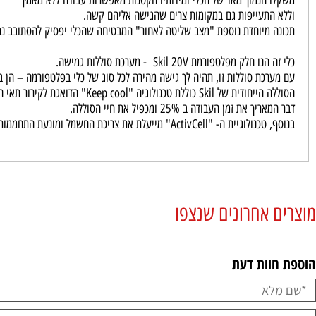
 (17/19/21mm)
ל 360° מאפשרת לעבוד גם בתנאי ראות ירודים ללא מאמץ ובאופן בטוח.
ו הנמוך מאד של הכלי ומידותיו הקטנות מאפשרות עבודה ללא מאמץ
 התעייפות גם במקומות צרים שהגישה אליהם קשה.
ה מיוחדת נוספת "מצב שליטה לאחור" המבטיחה שהכלי יפסיק להסתובב נגד כיוון
ו חלק מפלטפורמת Skil 20V - מערכת סוללות גמישה.
רכת סוללות זו, תהיה לך גישה מהירה לכל סוג של כלי בפלטפורמה – הן בכלי גינו
Sk כוללת טכנולוגיה "Keep cool" הדואגת לקירור תאי הסוללה ומונעת התחממות יתר,
יך את זמן העבודה ב 25% ומכפיל את חיי הסוללה.
"ActivCell" מייעלת את צריכת החשמל ומונעת התחממות יתר ובכך ממקסמת את ביצועי הסוללות.
 אחרונים שנצפו