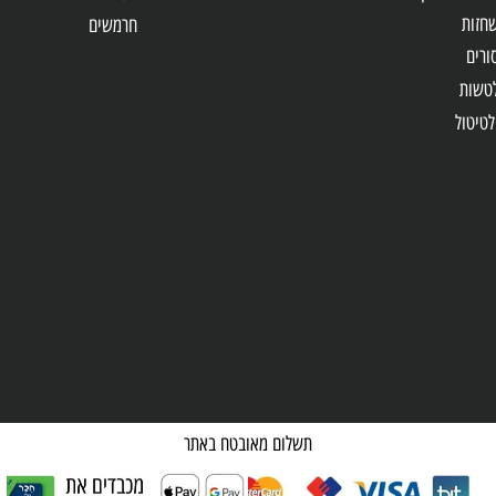
כלי גינון
 מברגות
מכסחות דשא
מפוחים
אימפקט
מסורי שרשרת
חרמשים