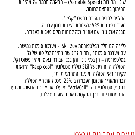
שינוי
מהירות
(
Speed
Variable
)
–
התאמה
חכמה
של
מהירות
החיתוך
בהתאם
לחומר
.
החלפת להבים מהירה בתפס "קליק".
מערכת פנימית VRS להפחתת רעידות בזמן עבודה.
מבנה ארגונומי עם אחיזה רכה לנוחות מקסימאלית בעבודה.
כלי זה הנו חלק מפלטפורמת Skil 20V - מערכת סוללות גמישה.
עם מערכת סוללות זו, תהיה לך גישה מהירה לכל סוג של כלי
בפלטפורמה – הן בכלי גינון והן בכלי עבודה באופן מהיר פשוט וקל.
הסוללה הייחודית של Skil כוללת טכנולוגיה "Keep cool" הדואגת
לקירור תאי הסוללה ומונעת התחממות יתר,
דבר המאריך את זמן העבודה ב 25% ומכפיל את חיי הסוללה.
בנוסף, טכנולוגיית ה- "ActivCell" מייעלת את צריכת החשמל ומונעת
התחממות יתר ובכך ממקסמת את ביצועי הסוללות.
מוצרים אחרונים שנצפו