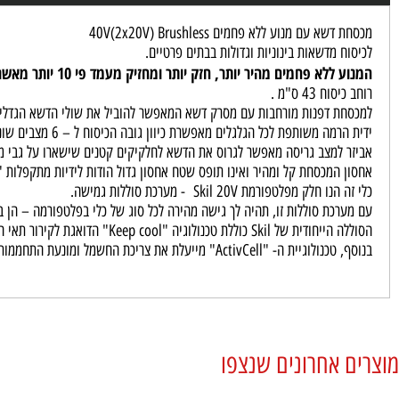
נים
נתונים טכניים
אחריות
תנאים
שא עם מנוע ללא פחמים 40V(2x20V) Brushless
ח מדשאות בינוניות וגדולות בבתים פרטיים.
ללא פחמים מהיר יותר, חזק יותר ומחזיק מעמד פי 10 יותר מאשר מנוע פחמים דומה.
וח 43 ס"מ .
חת דפנות מורחבות עם מסרק דשא המאפשר להוביל את שולי הדשא הגדלים בצמוד ל
מה משותפת לכל הגלגלים מאפשרת כיוון גובה הכיסוח ל – 6 מצבים שונים בטווח של 25-75 מ"מ.
ר למצב גריסה מאפשר לגרוס את הדשא לחלקיקים קטנים שישארו על גבי משטח 
ן המכסחת קל ומהיר ואינו תופס שטח אחסון גדול הודות לידיות מתקפלות "בקל
ו חלק מפלטפורמת Skil 20V - מערכת סוללות גמישה.
רכת סוללות זו, תהיה לך גישה מהירה לכל סוג של כלי בפלטפורמה – הן בכלי גינו
נולוגיה "Keep cool" הדואגת לקירור תאי הסוללה ומונעת התחממות יתר, דבר המאריך את זמן העבודה ב 25% ומכפיל את חיי הסוללה.
"ActivCell" מייעלת את צריכת החשמל ומונעת התחממות יתר ובכך ממקסמת את ביצועי הסוללות.