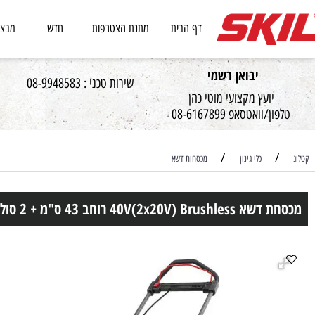
דף הבית
מתנת הצטרפות
חדש
מבצעים
יבואן רשמי
שירות טכני : 08-9948583
יועץ מקצועי מוטי כהן
וואטסאפ 08-6167899
/
כלי גינון
מכסחות דשא
4 רוחב 43 ס"מ + 2 סוללות 4.0Ah + שני מטענים SKIL