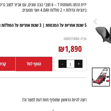
רוחב כיסוח 43 ס"מ, מיכל איסוף בנפח 50 ליטר,
ידית הרמה משותפת ל – 6 מצבי גובה שונים, עם אביזר למצב גר
בינוניות וגדולות + 2 סוללות
4.0Ah ושני מטענים.
5 שנות אחריות על המכסחת | 3 שנות אחריות על הסוללות והמטענים
מק"ט:
GMIE0140BA
₪
1,890
הוסף לסל
קניה מ
רוצה להיות הראשון שמוסיף חוות דעת למוצר זה?