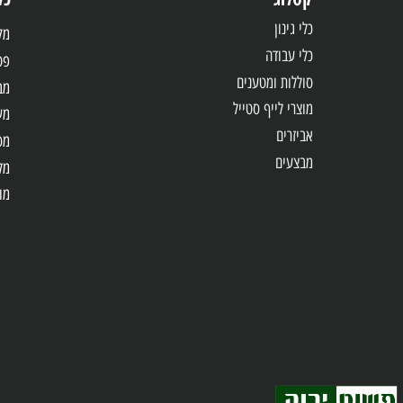
קטלוג
כלי עבו
כלי גינון
מקדחות /
כלי עבודה
פטישונים
סוללות ומטענים
מברגות 
מוצרי לייף סטייל
משחזות
אביזרים
מסורים
מבצעים
מלטשות
מולטיטול