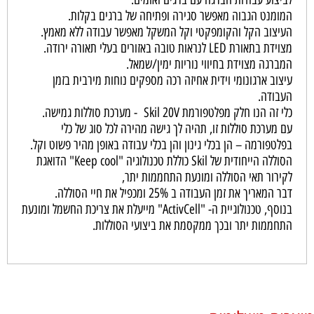
המומנט הגבוה מאפשר סגירה ופתיחה של ברגים בקלות.
העיצוב הקל והקומפקטי וקל המשקל מאפשר עבודה ללא מאמץ.
מצוידת בתאורת LED לנראות טובה באזורים בעלי תאורה ירודה.
המברגה מצוידת בחיווי נוריות ימין/שמאל.
עיצוב ארגונומי וידית אחיזה רכה מספקים נוחות מירבית בזמן
העבודה.
כלי זה הנו חלק מפלטפורמת Skil 20V - מערכת סוללות גמישה.
עם מערכת סוללות זו, תהיה לך גישה מהירה לכל סוג של כלי
בפלטפורמה – הן בכלי גינון והן בכלי עבודה באופן מהיר פשוט וקל.
הסוללה הייחודית של Skil כוללת טכנולוגיה "Keep cool" הדואגת
לקירור תאי הסוללה ומונעת התחממות יתר,
דבר המאריך את זמן העבודה ב 25% ומכפיל את חיי הסוללה.
בנוסף, טכנולוגיית ה- "ActivCell" מייעלת את צריכת החשמל ומונעת
התחממות יתר ובכך ממקסמת את ביצועי הסוללות.