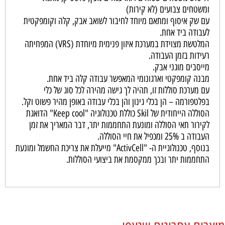
ומשטחים צבועים (לא קירות)
עם שק איסוף ומתאם מיוחד לחיבור לשואב אבק, קלה וקומפקטית
לעבודה ביד אחת.
המלטשת מצוידת במערכת איזון פנימית מיוחדת (VRS) המפחיתה
רעידות בזמן העבודה.
מייסבים מוגני אבק.
מבנה קומפקטי וארגונומי המאפשר עבודה קלה ביד אחת.
עם מערכת סוללות זו, תהיה לך גישה מהירה לכל סוג של כלי
בפלטפורמה – הן בכלי גינון והן בכלי עבודה באופן מהיר פשוט וקל.
הסוללה הייחודית של Skil כוללת טכנולוגיה "Keep cool" הדואגת
לקירור תאי הסוללה ומונעת התחממות יתר, דבר המאריך את זמן
העבודה ב 25% ומכפיל את חיי הסוללה.
בנוסף, טכנולוגיית ה- "ActivCell" מייעלת את צריכת החשמל ומונעת
התחממות יתר ובכך ממקסמת את ביצועי הסוללות.