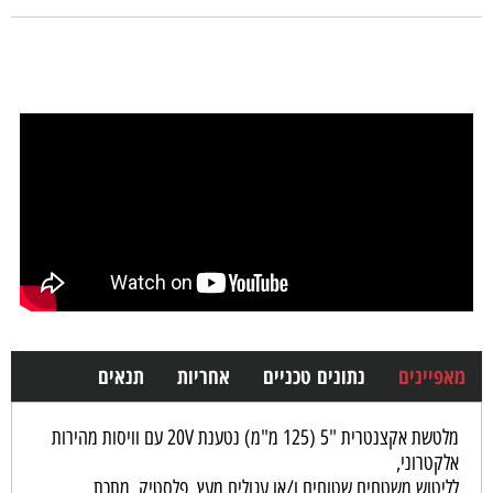
מאפיינים
נתונים טכניים
אחריות
תנאים
מלטשת אקצנטרית "5 (125 מ"מ) נטענת 20V עם וויסות מהירות
אלקטרוני,
לליטוש משטחים שטוחים ו/או עגולים מעץ, פלסטיק, מתכת